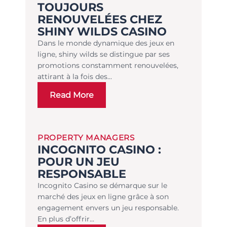
TOUJOURS
RENOUVELÉES CHEZ
SHINY WILDS CASINO
Dans le monde dynamique des jeux en
ligne, shiny wilds se distingue par ses
promotions constamment renouvelées,
attirant à la fois des...
Read More
PROPERTY MANAGERS
INCOGNITO CASINO :
POUR UN JEU
RESPONSABLE
Incognito Casino se démarque sur le
marché des jeux en ligne grâce à son
engagement envers un jeu responsable.
En plus d’offrir...