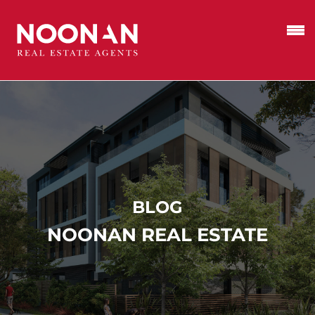
BLOG
NOONAN REAL ESTATE