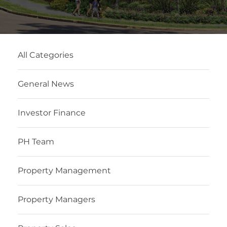
All Categories
General News
Investor Finance
PH Team
Property Management
Property Managers